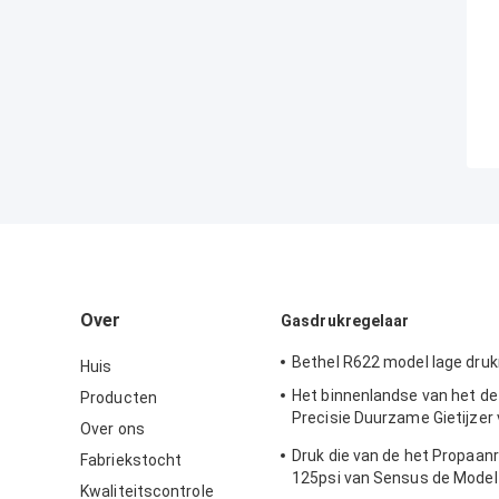
Over
Gasdrukregelaar
Bethel R622 model lage druk
Huis
Het binnenlandse van het d
Producten
Precisie Duurzame Gietijzer
Over ons
Gasregelgever Lichaam In t
Druk die van de het Propaan
Fabriekstocht
Sensus 496 Model
125psi van Sensus de Model
Kwaliteitscontrole