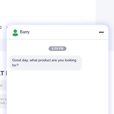
2
>>
>|
Barry
6:59 PM
Good day, what product are you looking 
for?
T BERICHT ACHTER