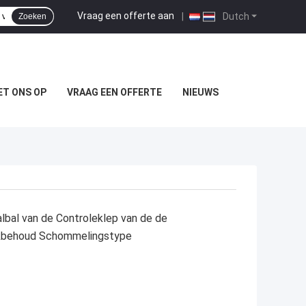
Vraag een offerte aan
|
Dutch
Zoeken
T ONS OP
VRAAG EEN OFFERTE
NIEUWS
albal van de Controleklep van de de
ukbehoud Schommelingstype