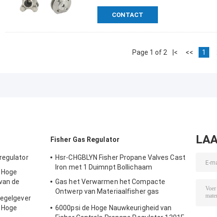
CONTACT
Page 1 of 2
|<
<<
1
LAA
Fisher Gas Regulator
regulator
Hsr-CHGBLYN Fisher Propane Valves Cast
Iron met 1 Duimnpt Bollichaam
e Hoge
 van de
Gas het Verwarmen het Compacte
wee stadia
Ontwerp van Materiaalfisher gas
regelgever
regulator two stage
 Hoge
6000psi de Hoge Nauwkeurigheid van