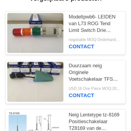
PRIVACYBELEID
Modeltpwb6- LEIDEN
van L73 ROG Tend
Limit Switch Drie
Kleurenlicht met
negotiable MOQ:Onderhandeling
Zoemer
CONTACT
Duurzaam neig
Originele
Voetschakelaar TFS
-104Z met de
USD 16 One Piece MOQ:20pcs
Huisvesting van de
CONTACT
Aluminiumlegering
Neig Lentetype tz-8169
Positieschakelaar
TZ8169 van de