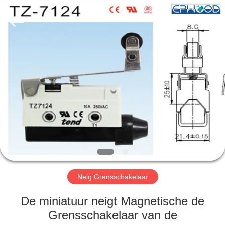
Automation
Equipment
Co.,
Ltd..
All
Rights
Reserved.
HUIS
PRODUCTEN
OVER
ONS
FABRIEKSTOCHT
Neig Grensschakelaar
KWALITEITSCONTROLE
De miniatuur neigt Magnetische de
Grensschakelaar van de