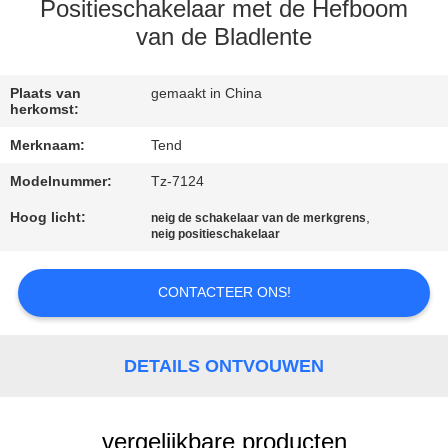
NEEM
Positieschakelaar met de Hefboom
CONTACT
van de Bladlente
MET
Plaats van
gemaakt in China
ONS
herkomst:
OP
Merknaam:
Tend
Modelnummer:
Tz-7124
NIEUWS
Hoog licht:
,
neig de schakelaar van de merkgrens
neig positieschakelaar
VRAAG
EEN
CONTACTEER ONS!
OFFERTE
DETAILS ONTVOUWEN
SITEMAP
vergelijkbare producten