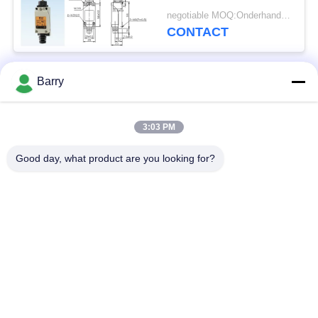
Grensschakelaar
negotiable MOQ:Onderhandeling
CONTACT
Barry
populaire categorieën
Alle
3:03 PM
Gasdrukregelaar
Fisher Gas Regulator
Good day, what product are you looking for?
Differentiële
DSC-Stoomval
Drukzender
Roestvrij
de klep van de
staalKogelklep
waterpoort
de klep van de
watervleugelklep
roestvrij staalbol