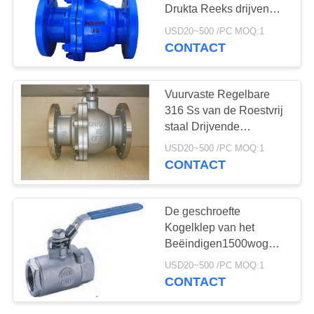
PRIVACYBELEID
Drukta Reeks drijven
van de Roestvrij
USD20~500 /PC MOQ:1
staalKogelklep 150LB
CONTACT
25
Roestvrij
Vuurvaste Regelbare
staalKogelklep
316 Ss van de Roestvrij
staal Drijvende
Kogelklep Kogelklep
USD20~500 /PC MOQ:1
CONTACT
18
De geschroefte
de klep van de
Kogelklep van het
Beëindigen1500wog
waterpoort
Roestvrije staal met
USD20~500 /PC MOQ:1
Sluitenapparaat
CONTACT