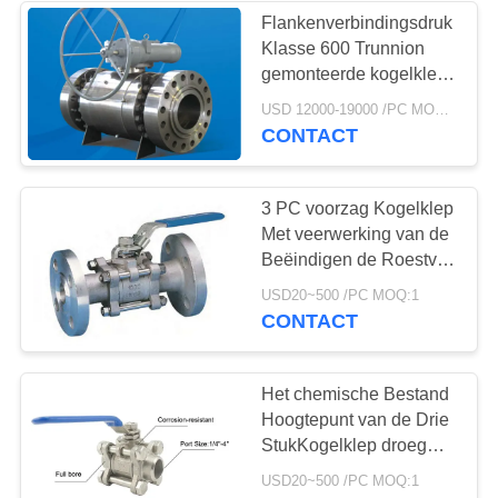
Flankenverbindingsdruk
Klasse 600 Trunnion
8
gemonteerde kogelklep
de klep van de
Worm Bevel Gearbox
USD 12000-19000 /PC MOQ:1
Brandvast Antistatisch
CONTACT
roestvrij staalbol
ontwerp
3 PC voorzag Kogelklep
Met veerwerking van de
Beëindigen de Roestvrij
staal Ingepaste
17
USD20~500 /PC MOQ:1
Kogelklep van een flens
CONTACT
watervleugelklep
Het chemische Bestand
Hoogtepunt van de Drie
StukKogelklep droeg
Titanium of Ss Materiaal
USD20~500 /PC MOQ:1