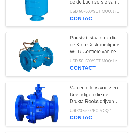
de de Luchtversie van
5
de roestvrij
USD 50~500/SET MOQ:1 reeks
pneumatische in
staalKogelklep de
CONTACT
Samengestelde
werking gestelde
Roestvrij staaldruk die
klep
de Klep Gestroomlijnde
WCB-Controle van het
Lichaamsdiafragma
USD 50~500/SET MOQ:1 reeks
verminderen
CONTACT
4
Digitaal
Van een flens voorzien
Klepinstelmechanisme
Beëindigen die de
Drukta Reeks drijven
van de Roestvrij
USD20~500 /PC MOQ:1
staalKogelklep 150LB
CONTACT
14