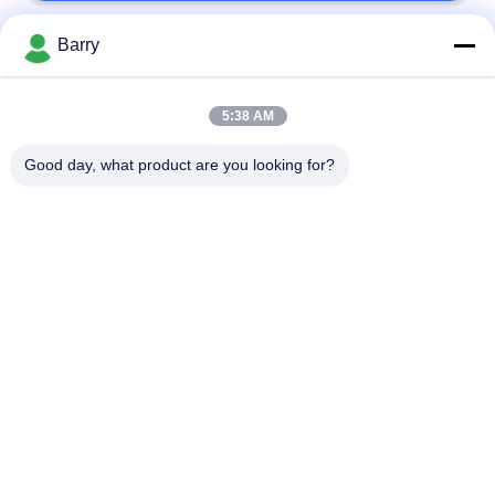
Barry
populaire categorieën
Alle
5:38 AM
Gasdrukregelaar
Fisher Gas Regulator
Good day, what product are you looking for?
Differentiële
DSC-Stoomval
Drukzender
Roestvrij
de klep van de
staalKogelklep
waterpoort
de klep van de
watervleugelklep
roestvrij staalbol