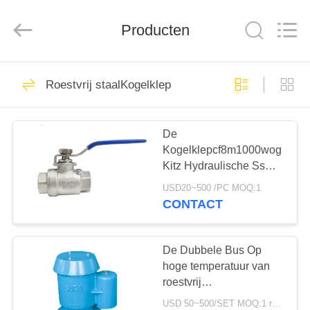
Automation
Equipment
Co.,
Producten
Ltd..
All
Rights
Reserved.
HUIS
23
Roestvrij staalKogelklep
Gasdrukregelaar
PRODUCTEN
De
Kogelklepcf8m1000wog
OVER
Kitz Hydraulische Ss
ONS
van het waterroestvrije
USD20~500 /PC MOQ:1
staal Draadbsp
CONTACT
Kogelklep
44
FABRIEKSTOCHT
Fisher Gas
De Dubbele Bus Op
KWALITEITSCONTROLE
hoge temperatuur van
Regulator
roestvrij
staalKogelkleppen voor
USD 50~500/SET MOQ:1 reeks