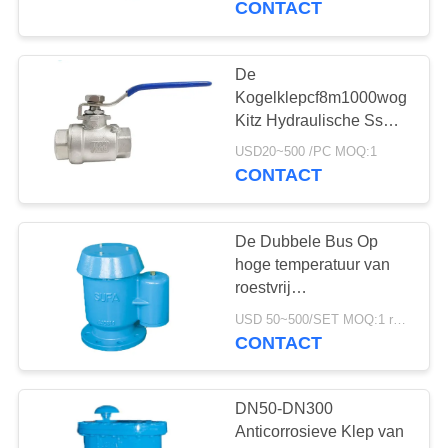
CONTACT
8
De klep van de
De
Kogelklepcf8m1000wog
roestvrij
Kitz Hydraulische Ss
van het waterroestvrije
staalcontrole
USD20~500 /PC MOQ:1
staal Draadbsp
CONTACT
Kogelklep
De Dubbele Bus Op
9
hoge temperatuur van
Elektrische Motor In
roestvrij
staalKogelkleppen voor
werking gestelde
USD 50~500/SET MOQ:1 reeks
Luchtversie
CONTACT
Klep
DN50-DN300
Anticorrosieve Klep van