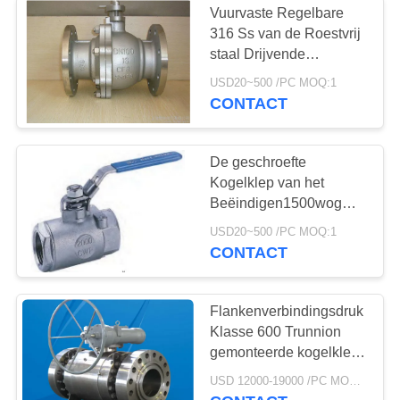
Vuurvaste Regelbare
De Klep van de
316 Ss van de Roestvrij
staal Drijvende
Rexrothsolenoïde
Kogelklep Kogelklep
USD20~500 /PC MOQ:1
CONTACT
De geschroefte
Kogelklep van het
15
Beëindigen1500wog
Neig
Roestvrije staal met
USD20~500 /PC MOQ:1
Sluitenapparaat
CONTACT
Grensschakelaar
Flankenverbindingsdruk
Klasse 600 Trunnion
gemonteerde kogelklep
Worm Bevel Gearbox
USD 12000-19000 /PC MOQ:1
Brandvast Antistatisch