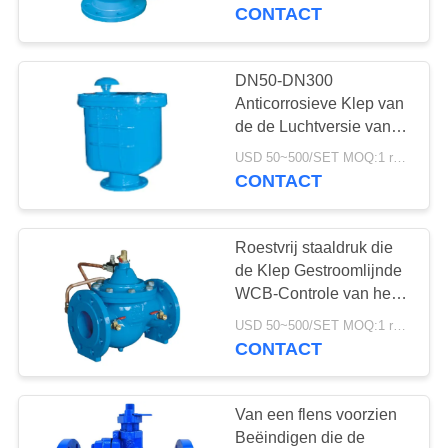
NEEM
Luchtversie
CONTACT
CONTACT
MET
DN50-DN300
17
ONS
Anticorrosieve Klep van
Differentiële
de de Luchtversie van
OP
de roestvrij
Drukzender
USD 50~500/SET MOQ:1 reeks
staalKogelklep de
CONTACT
NIEUWS
Samengestelde
Roestvrij staaldruk die
VRAAG
de Klep Gestroomlijnde
EEN
WCB-Controle van het
15
Lichaamsdiafragma
OFFERTE
USD 50~500/SET MOQ:1 reeks
verminderen
CONTACT
DSC-Stoomval
SITEMAP
Van een flens voorzien
Beëindigen die de