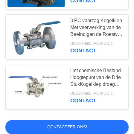
CONTACT
ontwerp
3 PC voorzag Kogelklep
Met veerwerking van de
Beëindigen de Roestvrij
staal Ingepaste
USD20~500 /PC MOQ:1
Kogelklep van een flens
CONTACT
Het chemische Bestand
Hoogtepunt van de Drie
StukKogelklep droeg
Titanium of Ss Materiaal
USD20~500 /PC MOQ:1
CONTACT
CONTACTEER ONS!