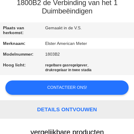
NEEM
1800B2 de Verbinding van het 1
CONTACT
Duimbeëindigen
MET
Plaats van
Gemaakt in de V.S.
ONS
herkomst:
OP
Merknaam:
Elster American Meter
Modelnummer:
1803B2
NIEUWS
Hoog licht:
,
regelbare gasregelgever
drukregelaar in twee stadia
VRAAG
EEN
CONTACTEER ONS!
OFFERTE
DETAILS ONTVOUWEN
SITEMAP
vergelijkbare producten