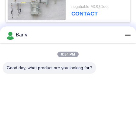
de het Gasverstuiver
negotiable MOQ:1set
van LPG bij Gasfornuis
CONTACT
Barry
populaire categorieën
Alle
8:34 PM
Gasdrukregelaar
Fisher Gas Regulator
Good day, what product are you looking for?
Differentiële
DSC-Stoomval
Drukzender
Roestvrij
de klep van de
staalKogelklep
waterpoort
de klep van de
watervleugelklep
roestvrij staalbol