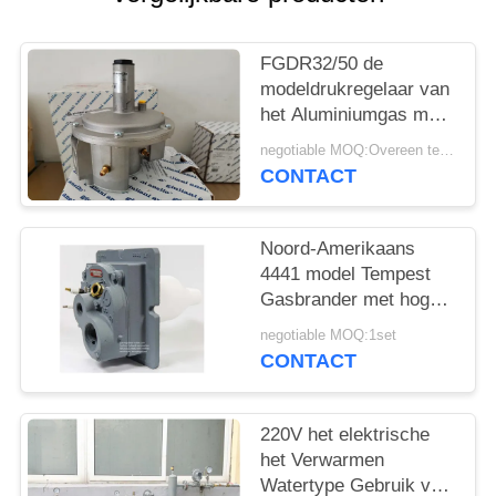
PRIVACYBELEID
FGDR32/50 de
modeldrukregelaar van
het Aluminiumgas met
Gebouwd in Filter Italië
negotiable MOQ:Overeen te komen
Giuliani Gemaakte
CONTACT
Anello
Noord-Amerikaans
4441 model Tempest
Gasbrander met hoge
snelheid en lage NOx
negotiable MOQ:1set
Gebruik bij gasbrander
CONTACT
220V het elektrische
het Verwarmen
Watertype Gebruik van