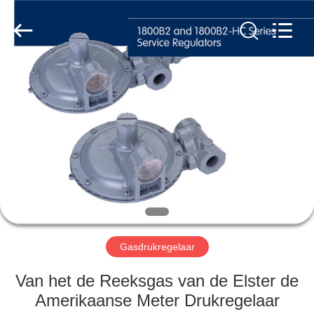
Automation
Equipment
Co.,
Ltd..
All
Rights
Reserved.
HUIS
PRODUCTEN
OVER
ONS
FABRIEKSTOCHT
Gasdrukregelaar
KWALITEITSCONTROLE
Van het de Reeksgas van de Elster de
Amerikaanse Meter Drukregelaar