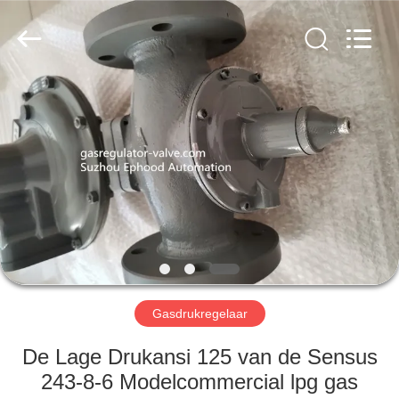
Automation
Equipment
Co.,
Ltd..
All
Rights
Reserved.
HUIS
PRODUCTEN
OVER
ONS
FABRIEKSTOCHT
Gasdrukregelaar
KWALITEITSCONTROLE
De Lage Drukansi 125 van de Sensus
243-8-6 Modelcommercial lpg gas