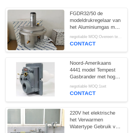
PRIVACYBELEID
FGDR32/50 de
modeldrukregelaar van
het Aluminiumgas met
Gebouwd in Filter Italië
negotiable MOQ:Overeen te komen
Giuliani Gemaakte
CONTACT
Anello
Noord-Amerikaans
4441 model Tempest
Gasbrander met hoge
snelheid en lage NOx
negotiable MOQ:1set
Gebruik bij gasbrander
CONTACT
220V het elektrische
het Verwarmen
Watertype Gebruik van