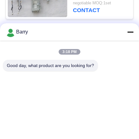
de het Gasverstuiver
negotiable MOQ:1set
van LPG bij Gasfornuis
CONTACT
Barry
populaire categorieën
Alle
3:18 PM
Gasdrukregelaar
Fisher Gas Regulator
Good day, what product are you looking for?
Differentiële
DSC-Stoomval
Drukzender
Roestvrij
de klep van de
staalKogelklep
waterpoort
de klep van de
watervleugelklep
roestvrij staalbol