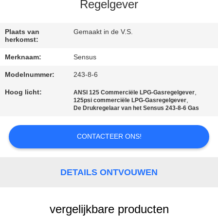
NEEM
Regelgever
CONTACT
MET
Plaats van
Gemaakt in de V.S.
herkomst:
ONS
Merknaam:
Sensus
OP
Modelnummer:
243-8-6
Hoog licht:
,
ANSI 125 Commerciële LPG-Gasregelgever
NIEUWS
,
125psi commerciële LPG-Gasregelgever
De Drukregelaar van het Sensus 243-8-6 Gas
VRAAG
CONTACTEER ONS!
EEN
OFFERTE
DETAILS ONTVOUWEN
SITEMAP
vergelijkbare producten