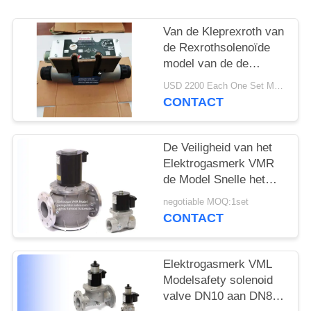
PRIVACYBELEID
Van de Kleprexroth van
de Rexrothsolenoïde
model van de de
Controleklep 3DREP6C
USD 2200 Each One Set MOQ:2sets
het Richting
CONTACT
De Veiligheid van het
Elektrogasmerk VMR
de Model Snelle het
Openen Rexroth
negotiable MOQ:1set
Legering van het het
CONTACT
Stadiumaluminium van
de Solenoïdeklep Enige
Elektrogasmerk VML
Modelsafety solenoid
valve DN10 aan DN80-