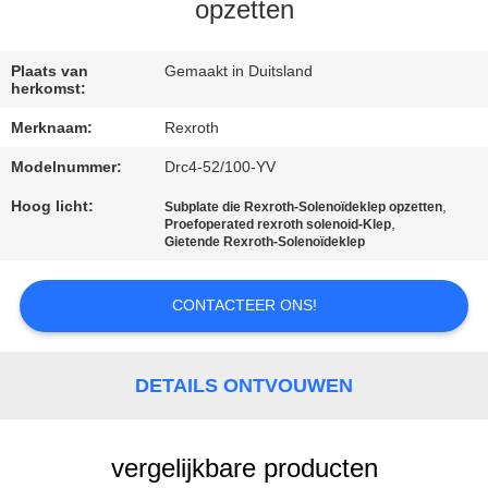
NEEM
opzetten
CONTACT
MET
Plaats van
Gemaakt in Duitsland
herkomst:
ONS
Merknaam:
Rexroth
OP
Modelnummer:
Drc4-52/100-YV
Hoog licht:
,
Subplate die Rexroth-Solenoïdeklep opzetten
NIEUWS
,
Proefoperated rexroth solenoid-Klep
Gietende Rexroth-Solenoïdeklep
VRAAG
CONTACTEER ONS!
EEN
OFFERTE
DETAILS ONTVOUWEN
SITEMAP
vergelijkbare producten