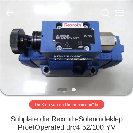
Automation
Equipment
Co.,
Ltd..
All
Rights
Reserved.
HUIS
PRODUCTEN
OVER
ONS
FABRIEKSTOCHT
De Klep van de Rexrothsolenoïde
KWALITEITSCONTROLE
Subplate die Rexroth-Solenoïdeklep
ProefOperated drc4-52/100-YV