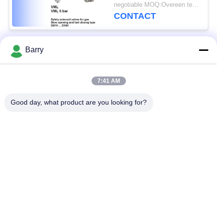
Grootte
negotiable MOQ:Overeen te komen
CONTACT
Barry
populaire categorieën
Alle
7:41 AM
Gasdrukregelaar
Fisher Gas Regulator
Good day, what product are you looking for?
Differentiële
DSC-Stoomval
Drukzender
Roestvrij
de klep van de
staalKogelklep
waterpoort
de klep van de
watervleugelklep
roestvrij staalbol