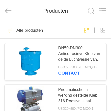
Automation
Equipment
Co.,
Producten
Ltd..
All
Rights
Reserved.
HUIS
23
Alle producten
Gasdrukregelaar
PRODUCTEN
DN50-DN300
Anticorrosieve Klep van
OVER
de de Luchtversie van
ONS
de roestvrij
USD 50~500/SET MOQ:1 reeks
staalKogelklep de
CONTACT
Samengestelde
44
FABRIEKSTOCHT
Fisher Gas
Pneumatische In
KWALITEITSCONTROLE
werking gestelde Klep
Regulator
316 Roestvrij staal
1000psi van de
USD20~500 /PC MOQ:1