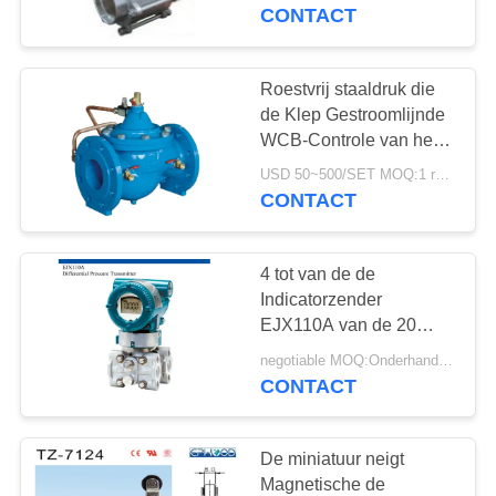
NEEM
draadverbinding
CONTACT
CONTACT
MET
Roestvrij staaldruk die
17
ONS
de Klep Gestroomlijnde
Differentiële
WCB-Controle van het
OP
Lichaamsdiafragma
Drukzender
USD 50~500/SET MOQ:1 reeks
verminderen
CONTACT
NIEUWS
4 tot van de de
VRAAG
Indicatorzender
EEN
EJX110A van de 20
15
doctorandus in de
OFFERTE
negotiable MOQ:Onderhandeling
letterengelijkstroom
CONTACT
DSC-Stoomval
Druk Hoge de
SITEMAP
Stabiliteits Digitale
Sensor
De miniatuur neigt
Magnetische de