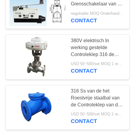
PRIVACYBELEID
Grensschakelaar van de
Positieschakelaar met
negotiable MOQ:Onderhandeling
de Hefboom van de
CONTACT
25
Bladlente
Roestvrij
380V elektrisch In
staalKogelklep
werking gestelde
Controleklep 316 de
Klep van de Roestvrij
USD 50~500/set MOQ:1 reeks
staalbol
CONTACT
18
316 Ss van de het
de klep van de
Roestvrije staalbal van
de Controleklep van de
waterpoort
de Controleklep van het
USD 50~500/set MOQ:1 reeks
de Tegendrukbehoud
CONTACT
Schommelingstype