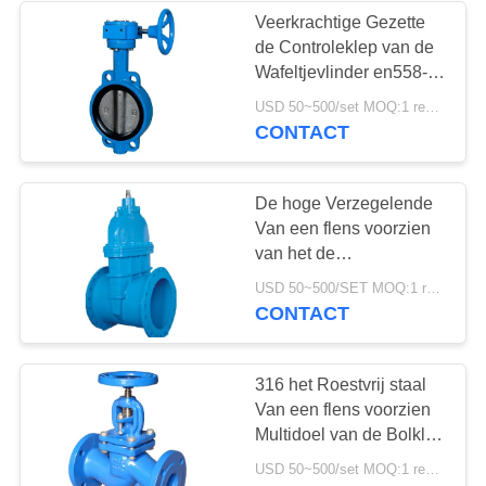
Veerkrachtige Gezette
de Controleklep van de
8
Wafeltjevlinder en558-1
de klep van de
Reeks face to face
USD 50~500/set MOQ:1 reeks
CONTACT
roestvrij staalbol
De hoge Verzegelende
Van een flens voorzien
van het de
Veiligheidsroestvrije
17
USD 50~500/SET MOQ:1 reeks
staal van de Poortklep
CONTACT
Klep van de het
watervleugelklep
Messenpoort
316 het Roestvrij staal
Van een flens voorzien
Multidoel van de Bolklep
voor Druk het
USD 50~500/set MOQ:1 reeks
Verminderen