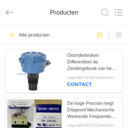
Automation
Equipment
Co.,
Producten
Ltd..
All
Rights
Reserved.
HUIS
23
Alle producten
Gasdrukregelaar
PRODUCTEN
Ononderbroken
Differentieel de
OVER
Zendergebruik van het
ONS
Drukniveau op
negotiable MOQ:Onderhandeling
Gevaarlijke Gebieden
CONTACT
44
FABRIEKSTOCHT
Fisher Gas
De hoge Precisie neigt
KWALITEITSCONTROLE
Dripproof Mechanische
Regulator
Werkende Frequentie
van de Grensschakelaar
negotiable MOQ:Onderhandeling