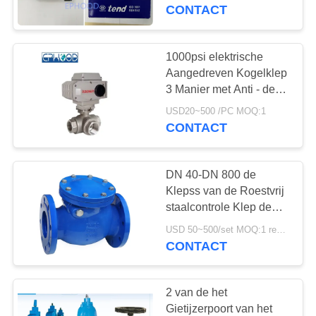
NEEM
CONTACT
CONTACT
MET
1000psi elektrische
17
ONS
Aangedreven Kogelklep
Differentiële
3 Manier met Anti - de
OP
Slag stamt uit
Drukzender
USD20~500 /PC MOQ:1
CONTACT
NIEUWS
DN 40-DN 800 de
VRAAG
Klepss van de Roestvrij
EEN
staalcontrole Klep de
15
Van aangezicht tot
OFFERTE
USD 50~500/set MOQ:1 reeks
aangezicht van de
CONTACT
DSC-Stoomval
Schommelingscontrole
SITEMAP
2 van de het
Gietijzerpoort van het