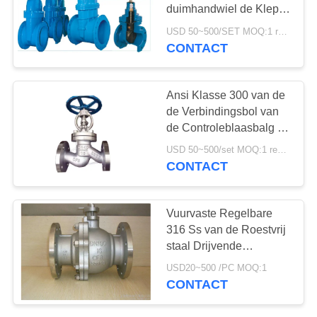
PRIVACYBELEID
duimhandwiel de Klep
Zachte Gezette DN50-
USD 50~500/SET MOQ:1 reeks
600 Grootte voor Water
CONTACT
25
Roestvrij
Ansi Klasse 300 van de
staalKogelklep
de Verbindingsbol van
de Controleblaasbalg de
Klep SS 304 Cryogene
USD 50~500/set MOQ:1 reeks
Bolklep
CONTACT
18
Vuurvaste Regelbare
de klep van de
316 Ss van de Roestvrij
staal Drijvende
waterpoort
Kogelklep Kogelklep
USD20~500 /PC MOQ:1
CONTACT