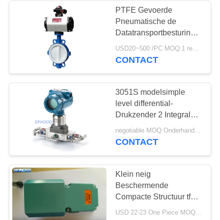
PTFE Gevoerde
Pneumatische de
8
Datatransportbesturingklep
de klep van de
van de Vlinder
USD20~500 /PC MOQ:1 reeks
Pneumatische In
CONTACT
roestvrij staalbol
werking gestelde Klep
3051S modelsimple
level differential-
Drukzender 2 Integrale
Relais Integrale
17
negotiable MOQ:Onderhandeling
Verzamelleiding
CONTACT
watervleugelklep
Klein neig
Beschermende
Compacte Structuur tfs-
302 van Wachtfoot
USD 22-23 One Piece MOQ:10PCS
switch 250V AC Model